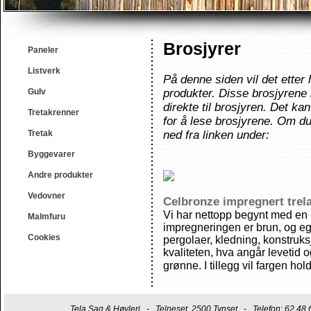
Brosjyrer
Paneler
Listverk
På denne siden vil det etter 
Gulv
produkter. Disse brosjyrene bl
direkte til brosjyren. Det k
Tretakrenner
for å lese brosjyrene. Om d
Tretak
ned fra linken under:
Byggevarer
Andre produkter
Vedovner
Celbronze impregnert trel
Vi har nettopp begynt med en
Malmfuru
impregneringen er brun, og egn
Cookies
pergolaer, kledning, konstruk
kvaliteten, hva angår levetid 
grønne. I tillegg vil fargen ho
Tela Sag & Høvleri - Telneset, 2500 Tynset - Telefon: 62 4